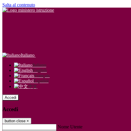
Salta al contenuto
Italiano
Italiano
English
Français
Español
中文
Accedi
Accedi
button close
×
Nome Utente