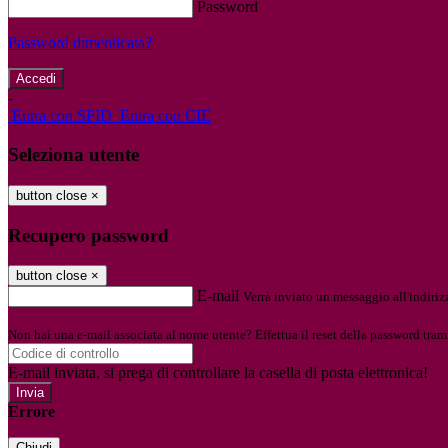
Password
Password dimenticata?
-
Entra con SPID
Entra con CIE
Seleziona utente
button close
×
Recupero password
button close
×
E-mail
Verrà inviato un messaggio all'indirizz
Non hai una e-mail associata al nome utente? Effettua il reset della password tram
E-mail inviata, si prega di controllare la casella di posta elettronica!
Errore
Chiudi