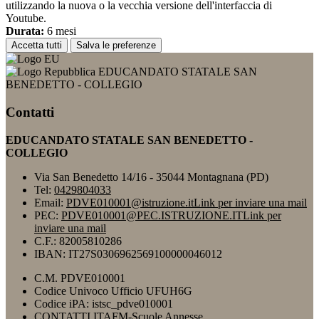
utilizzando la nuova o la vecchia versione dell'interfaccia di
Youtube.
Durata:
6 mesi
Accetta tutti
Salva le preferenze
EDUCANDATO STATALE SAN
BENEDETTO - COLLEGIO
Contatti
EDUCANDATO STATALE SAN BENEDETTO -
COLLEGIO
Via San Benedetto 14/16 - 35044 Montagnana (PD)
Tel:
0429804033
Email:
PDVE010001@istruzione.it
Link per inviare una mail
PEC:
PDVE010001@PEC.ISTRUZIONE.IT
Link per
inviare una mail
C.F.: 82005810286
IBAN: IT27S0306962569100000046012
C.M. PDVE010001
Codice Univoco Ufficio UFUH6G
Codice iPA: istsc_pdve010001
CONTATTI ITAFM-Scuole Annesse