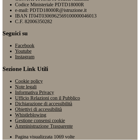
Codice Ministeriale PDTD18000R
e-mail: PDTD18000R@istruzione.it
IBAN IT04T0306962569100000046013
C.F. 82006350282
Seguici su
Facebook
Youtube
Instagram
Sezione Link Utili
Cookie policy
Note legali
Informativa Privacy
Ufficio Relazioni con il Pubblico
Dichiarazione di accessibilità
Obiettivi di accessibilità
Whistleblowing
Gestione consensi cookie
Amministrazione Trasparente
Pagina visualizzata
1069
volte