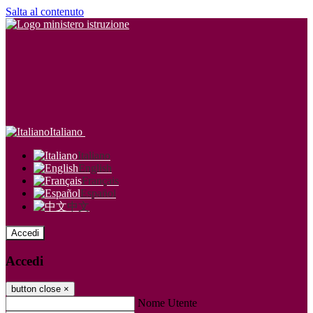
Salta al contenuto
Italiano
Italiano
English
Français
Español
中文
Accedi
Accedi
button close
×
Nome Utente