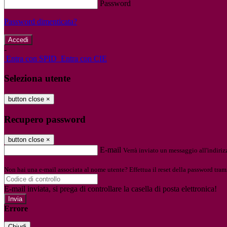
Password
Password dimenticata?
-
Entra con SPID
Entra con CIE
Seleziona utente
button close
×
Recupero password
button close
×
E-mail
Verrà inviato un messaggio all'indirizz
Non hai una e-mail associata al nome utente? Effettua il reset della password tram
E-mail inviata, si prega di controllare la casella di posta elettronica!
Errore
Chiudi