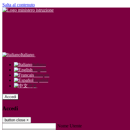
Salta al contenuto
Italiano
Italiano
English
Français
Español
中文
Accedi
Accedi
button close
×
Nome Utente