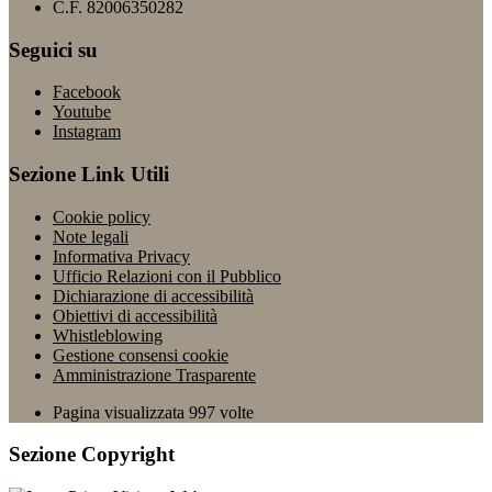
C.F. 82006350282
Seguici su
Facebook
Youtube
Instagram
Sezione Link Utili
Cookie policy
Note legali
Informativa Privacy
Ufficio Relazioni con il Pubblico
Dichiarazione di accessibilità
Obiettivi di accessibilità
Whistleblowing
Gestione consensi cookie
Amministrazione Trasparente
Pagina visualizzata
997
volte
Sezione Copyright