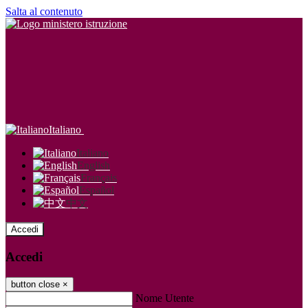
Salta al contenuto
Italiano
Italiano
English
Français
Español
中文
Accedi
Accedi
button close
×
Nome Utente