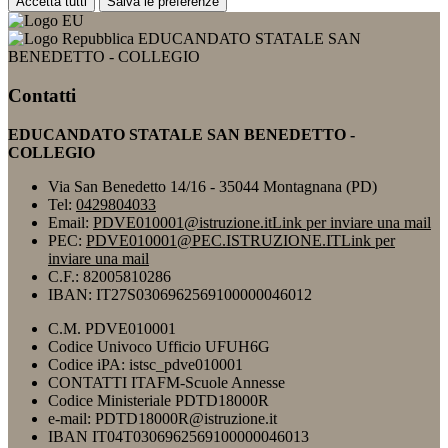
Accetta tutti
Salva le preferenze
EDUCANDATO STATALE SAN
BENEDETTO - COLLEGIO
Contatti
EDUCANDATO STATALE SAN BENEDETTO -
COLLEGIO
Via San Benedetto 14/16 - 35044 Montagnana (PD)
Tel:
0429804033
Email:
PDVE010001@istruzione.it
Link per inviare una mail
PEC:
PDVE010001@PEC.ISTRUZIONE.IT
Link per
inviare una mail
C.F.: 82005810286
IBAN: IT27S0306962569100000046012
C.M. PDVE010001
Codice Univoco Ufficio UFUH6G
Codice iPA: istsc_pdve010001
CONTATTI ITAFM-Scuole Annesse
Codice Ministeriale PDTD18000R
e-mail: PDTD18000R@istruzione.it
IBAN IT04T0306962569100000046013