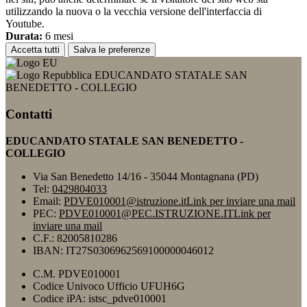
utilizzando la nuova o la vecchia versione dell'interfaccia di
Youtube.
Durata:
6 mesi
Accetta tutti
Salva le preferenze
EDUCANDATO STATALE SAN
BENEDETTO - COLLEGIO
Contatti
EDUCANDATO STATALE SAN BENEDETTO -
COLLEGIO
Via San Benedetto 14/16 - 35044 Montagnana (PD)
Tel:
0429804033
Email:
PDVE010001@istruzione.it
Link per inviare una mail
PEC:
PDVE010001@PEC.ISTRUZIONE.IT
Link per
inviare una mail
C.F.: 82005810286
IBAN: IT27S0306962569100000046012
C.M. PDVE010001
Codice Univoco Ufficio UFUH6G
Codice iPA: istsc_pdve010001