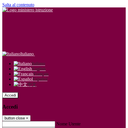
Salta al contenuto
Italiano
Italiano
English
Français
Español
中文
Accedi
Accedi
button close
×
Nome Utente