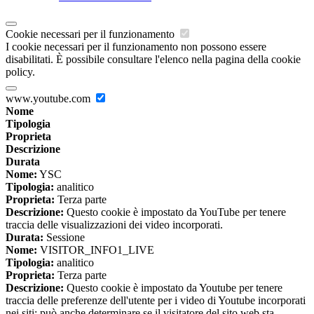
Cookie necessari per il funzionamento
I cookie necessari per il funzionamento non possono essere
disabilitati. È possibile consultare l'elenco nella pagina della cookie
policy.
www.youtube.com
Nome
Tipologia
Proprieta
Descrizione
Durata
Nome:
YSC
Tipologia:
analitico
Proprieta:
Terza parte
Descrizione:
Questo cookie è impostato da YouTube per tenere
traccia delle visualizzazioni dei video incorporati.
Durata:
Sessione
Nome:
VISITOR_INFO1_LIVE
Tipologia:
analitico
Proprieta:
Terza parte
Descrizione:
Questo cookie è impostato da Youtube per tenere
traccia delle preferenze dell'utente per i video di Youtube incorporati
nei siti; può anche determinare se il visitatore del sito web sta