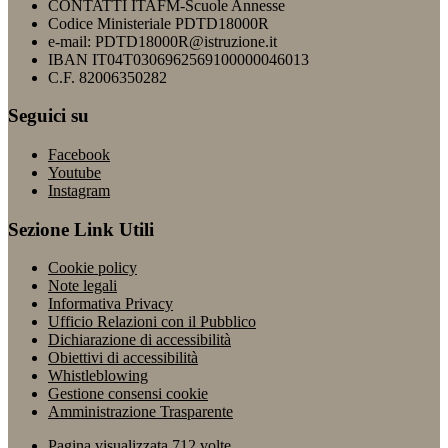
CONTATTI ITAFM-Scuole Annesse
Codice Ministeriale PDTD18000R
e-mail: PDTD18000R@istruzione.it
IBAN IT04T0306962569100000046013
C.F. 82006350282
Seguici su
Facebook
Youtube
Instagram
Sezione Link Utili
Cookie policy
Note legali
Informativa Privacy
Ufficio Relazioni con il Pubblico
Dichiarazione di accessibilità
Obiettivi di accessibilità
Whistleblowing
Gestione consensi cookie
Amministrazione Trasparente
Pagina visualizzata
712
volte